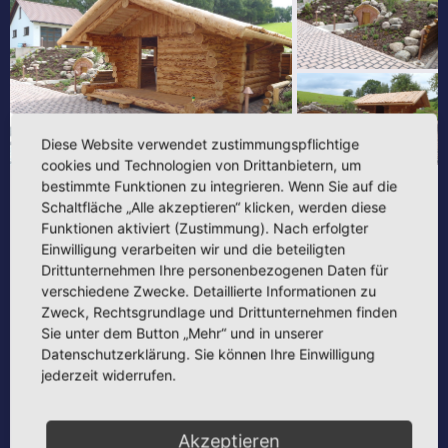
Diese Website verwendet zustimmungspflichtige
cookies und Technologien von Drittanbietern, um
bestimmte Funktionen zu integrieren. Wenn Sie auf die
AUFTRAGGEBER
FREIANLAGEN
FREIANLAGEN
Schaltfläche „Alle akzeptieren“ klicken, werden diese
PRIVAT
NEUBAU
PORTFOLIO
PRIVATE AUFTRAGGEBER
Funktionen aktiviert (Zustimmung). Nach erfolgter
Einwilligung verarbeiten wir und die beteiligten
Drittunternehmen Ihre personenbezogenen Daten für
Projektbezeichnung:
Biokeller, Blockgartenhaus und Außenanlagen,
Föritz
verschiedene Zwecke. Detaillierte Informationen zu
Kurzbeschreibung:
Neubau
Zweck, Rechtsgrundlage und Drittunternehmen finden
Standort:
Föritz
Sie unter dem Button „Mehr“ und in unserer
Bauherr:
Privat
Datenschutzerklärung. Sie können Ihre Einwilligung
Datum:
20011
jederzeit widerrufen.
Außenanlagen, Sonneberg
Akzeptieren