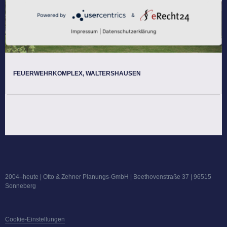
Powered by
&
Impressum
|
Datenschutzerklärung
FEUERWEHRKOMPLEX, WALTERSHAUSEN
2004–heute | Otto & Zehner Planungs-GmbH | Beethovenstraße 37 | 96515
Sonneberg
Cookie-Einstellungen