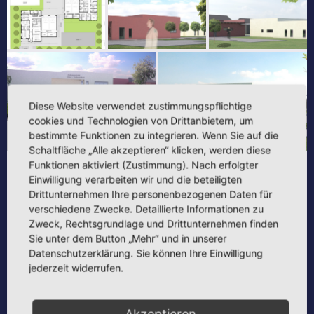
Diese Website verwendet zustimmungspflichtige
cookies und Technologien von Drittanbietern, um
bestimmte Funktionen zu integrieren. Wenn Sie auf die
Schaltfläche „Alle akzeptieren“ klicken, werden diese
Funktionen aktiviert (Zustimmung). Nach erfolgter
ENTWÜRFE UND
Einwilligung verarbeiten wir und die beteiligten
VISUALISIERUNG
PORTFOLIO
WETTBEWERBE
Drittunternehmen Ihre personenbezogenen Daten für
verschiedene Zwecke. Detaillierte Informationen zu
Zweck, Rechtsgrundlage und Drittunternehmen finden
Projektbezeichnung:
Neubau Feuerwehrkomplex Waltershausen
Kurzbeschreibung:
Wettbewerb | Visualisierung Neubau
Sie unter dem Button „Mehr“ und in unserer
Standort:
Waltershausen
Datenschutzerklärung. Sie können Ihre Einwilligung
Datum:
20011
jederzeit widerrufen.