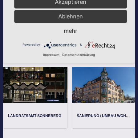
Akzeptieren
Eigenheim, Oberwind
Ablehnen
Sportlerheim, Sonneberg-West
mehr
Powered by
&
ANDERE REFERENZEN
Impressum
|
Datenschutzerklärung
LANDRATSAMT SONNEBERG
SANIERUNG / UMBAU WOHN- UND GESCHÄFTSHAUS