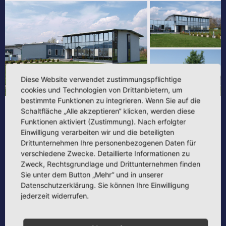
Diese Website verwendet zustimmungspflichtige
cookies und Technologien von Drittanbietern, um
bestimmte Funktionen zu integrieren. Wenn Sie auf die
Schaltfläche „Alle akzeptieren“ klicken, werden diese
AUFTRAGGEBER
FREIANLAGEN
FREIANLAGEN
Funktionen aktiviert (Zustimmung). Nach erfolgter
PRIVAT
NEUBAU
NEUBAU
Einwilligung verarbeiten wir und die beteiligten
GEWERBE
PORTFOLIO
PRIVATE AUFTRAGGEBER
Drittunternehmen Ihre personenbezogenen Daten für
verschiedene Zwecke. Detaillierte Informationen zu
Projektbezeichnung:
Neubau eines Bürogebäudes und einer
Zweck, Rechtsgrundlage und Drittunternehmen finden
Produktionshalle
Sie unter dem Button „Mehr“ und in unserer
Kurzbeschreibung:
Abbruch / Neubau
Datenschutzerklärung. Sie können Ihre Einwilligung
Standort:
Sonneberg-Hönbach
Datum:
2000
jederzeit widerrufen.