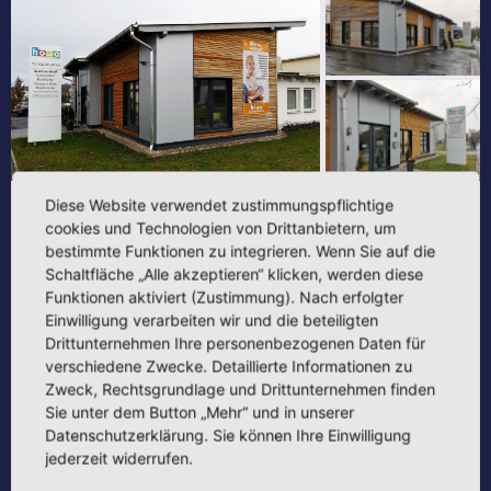
Diese Website verwendet zustimmungspflichtige
NEUBAU
NEUBAU GEWERBE
PORTFOLIO
PRIVATE
cookies und Technologien von Drittanbietern, um
AUFTRAGGEBER
bestimmte Funktionen zu integrieren. Wenn Sie auf die
Schaltfläche „Alle akzeptieren“ klicken, werden diese
Funktionen aktiviert (Zustimmung). Nach erfolgter
ANBAU EINES VERKAUFSGEBÄUDE FÜR
Einwilligung verarbeiten wir und die beteiligten
DIE SPIELWAREN GMBH HOWA IN
Drittunternehmen Ihre personenbezogenen Daten für
NEUSTADT BEI COBURG
verschiedene Zwecke. Detaillierte Informationen zu
Zweck, Rechtsgrundlage und Drittunternehmen finden
Sie unter dem Button „Mehr“ und in unserer
FERTIGSTELLUNG: 2019
Datenschutzerklärung. Sie können Ihre Einwilligung
jederzeit widerrufen.